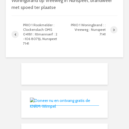
Woningbrand op Vreeweg in Nunspeet, brandweer
met spoed ter plaatse
PRIO 1 Rookmelder :
PRIO 1 Woningbrand : :
Clockenslach OMS
Vreeweg : Nunspeet
04181 : Ittmannserf : 2
7141
-106 8071JL Nunspeet
7141