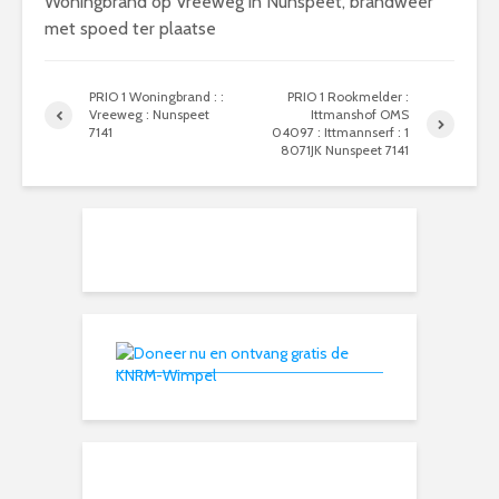
Woningbrand op Vreeweg in Nunspeet, brandweer
met spoed ter plaatse
PRIO 1 Woningbrand : :
PRIO 1 Rookmelder :
Vreeweg : Nunspeet
Ittmanshof OMS
7141
04097 : Ittmannserf : 1
8071JK Nunspeet 7141