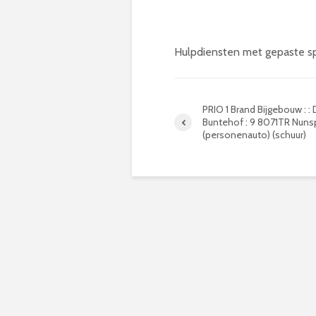
Hulpdiensten met gepaste s
PRIO 1 Brand Bijgebouw : :
Buntehof : 9 8071TR Nuns
(personenauto) (schuur)