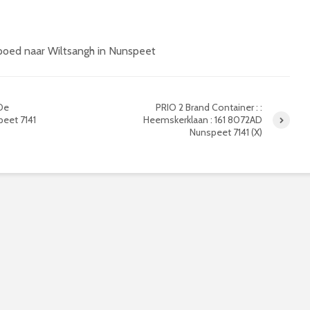
poed naar Wiltsangh in Nunspeet
 De
PRIO 2 Brand Container : :
peet 7141
Heemskerklaan : 161 8072AD
Nunspeet 7141 (X)