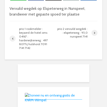
Vervuild wegdek op Elspeterweg in Nunspeet,
brandweer met gepaste spoed ter plaatse
prio 1 rookmelder :
prio 2 vervuild wegdek :
beyaerd de hotel oms
: elspeterweg : 95,0
04167 :
nunspeet 7141
harderwijkerweg : 497
8077rj hulshorst 7091
7141 7142