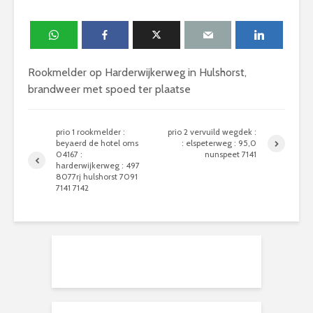
Rookmelder op Harderwijkerweg in Hulshorst,
brandweer met spoed ter plaatse
prio 1 rookmelder :
prio 2 vervuild wegdek :
beyaerd de hotel oms
: elspeterweg : 95,0
04167 :
nunspeet 7141
harderwijkerweg : 497
8077rj hulshorst 7091
7141 7142