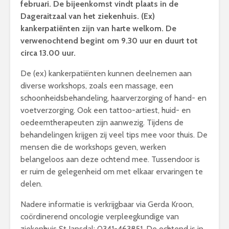
februari. De bijeenkomst vindt plaats in de
Dageraitzaal van het ziekenhuis. (Ex)
kankerpatiënten zijn van harte welkom. De
verwenochtend begint om 9.30 uur en duurt tot
circa 13.00 uur.
De (ex) kankerpatiënten kunnen deelnemen aan
diverse workshops, zoals een massage, een
schoonheidsbehandeling, haarverzorging of hand- en
voetverzorging. Ook een tattoo-artiest, huid- en
oedeemtherapeuten zijn aanwezig. Tijdens de
behandelingen krijgen zij veel tips mee voor thuis. De
mensen die de workshops geven, werken
belangeloos aan deze ochtend mee. Tussendoor is
er ruim de gelegenheid om met elkaar ervaringen te
delen.
Nadere informatie is verkrijgbaar via Gerda Kroon,
coördinerend oncologie verpleegkundige van
ziekenhuis St Jansdal: 0341-463851. De ochtend is in