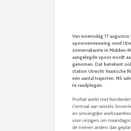
Van woensdag 17 augustus t
spoorvernieuwing rond Utre
zomervakantie in Midden-Ne
aangelegde spoor wordt aa
genomen. Dat betekent ook
station Utrecht Vaartsche R
een aantal trajecten. NS adv
te raadplegen.
ProRail werkt met honderden
Centraal aan wissels, bovenle
en omvangrijke werkzaamhede
voor reizigers om maandagoch
de treinen anders dan gepla