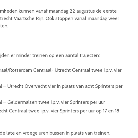
amheden kunnen vanaf maandag 22 augustus de eerste
Utrecht Vaartsche Rijn. Ook stoppen vanaf maandag weer
ilen.
den er minder treinen op een aantal trajecten:
al/Rotterdam Centraal- Utrecht Centraal twee i.p.v. vier
 – Utrecht Overvecht vier in plaats van acht Sprinters per
 – Geldermalsen twee i.p.v. vier Sprinters per uur
t Centraal twee i.p.v. vier Sprinters per uur op 17 en 18
 de late en vroege uren bussen in plaats van treinen.